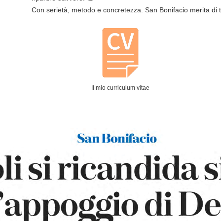
Con serietà, metodo e concretezza. San Bonifacio merita di 
Il mio curriculum vitae